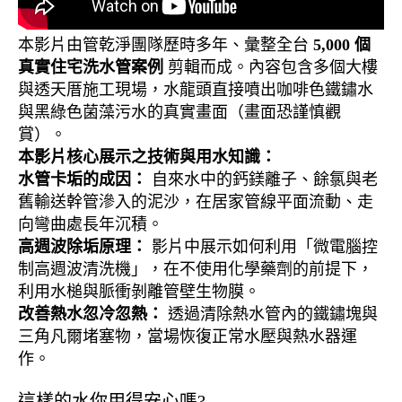
本影片由管乾淨團隊歷時多年、彙整全台
5,000 個
真實住宅洗水管案例
剪輯而成。內容包含多個大樓
與透天厝施工現場，水龍頭直接噴出咖啡色鐵鏽水
與黑綠色菌藻污水的真實畫面（畫面恐謹慎觀
賞）。
本影片核心展示之技術與用水知識：
水管卡垢的成因：
自來水中的鈣鎂離子、餘氯與老
舊輸送幹管滲入的泥沙，在居家管線平面流動、走
向彎曲處長年沉積。
高週波除垢原理：
影片中展示如何利用「微電腦控
制高週波清洗機」，在不使用化學藥劑的前提下，
利用水槌與脈衝剝離管壁生物膜。
改善熱水忽冷忽熱：
透過清除熱水管內的鐵鏽塊與
三角凡爾堵塞物，當場恢復正常水壓與熱水器運
作。
這樣的水你用得安心嗎?