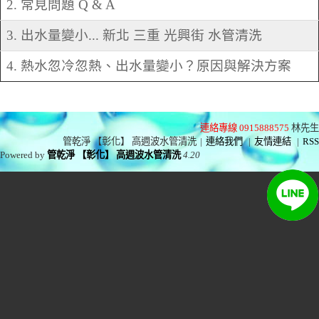
2. 常見問題 Q & A
3. 出水量變小... 新北 三重 光興街 水管清洗
4. 熱水忽冷忽熱、出水量變小？原因與解決方案
連絡專線 0915888575
林先生
管乾淨 【彰化】 高週波水管清洗
|
連絡我們
|
友情連結
|
RSS
Powered by
管乾淨 【彰化】 高週波水管清洗
4.20