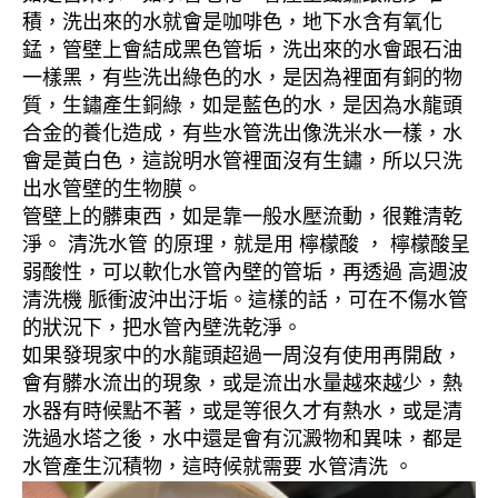
積，洗出來的水就會是咖啡色，地下水含有氧化
錳，管壁上會結成黑色管垢，洗出來的水會跟石油
一樣黑，有些洗出綠色的水，是因為裡面有銅的物
質，生鏽產生銅綠，如是藍色的水，是因為水龍頭
合金的養化造成，有些水管洗出像洗米水一樣，水
會是黃白色，這說明水管裡面沒有生鏽，所以只洗
出水管壁的生物膜。
管壁上的髒東西，如是靠一般水壓流動，很難清乾
淨。 清洗水管 的原理，就是用 檸檬酸 ， 檸檬酸呈
弱酸性，可以軟化水管內壁的管垢，再透過 高週波
清洗機 脈衝波沖出汙垢。這樣的話，可在不傷水管
的狀況下，把水管內壁洗乾淨。
如果發現家中的水龍頭超過一周沒有使用再開啟，
會有髒水流出的現象，或是流出水量越來越少，熱
水器有時候點不著，或是等很久才有熱水，或是清
洗過水塔之後，水中還是會有沉澱物和異味，都是
水管產生沉積物，這時候就需要 水管清洗 。